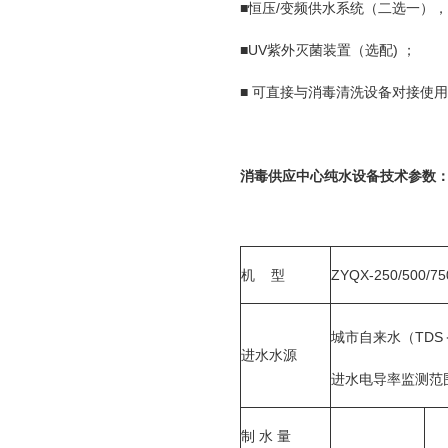
■恒压/变频供水系统（二选一）
■UV紫外灭菌装置（选配) ；
■ 可直接与消毒清洗设备对接使
消毒供应中心纯水设备技术参数
机 型
ZYQX-250/500/75
城市自来水（TDS＜4
进水水源
进水电导率监测范围0
制 水 量