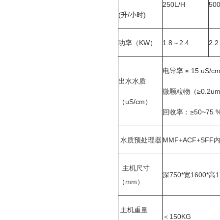
250L/H
500
(升/小时)
功率（KW）
1.8～2.4
2.
电导率 ≤ 15 uS
出水水质
微颗粒物（≥0.2u
（uS/cm）
回收率：≥50~75 
水质预处理器
MMF+ACF+SF
主机尺寸
深750*宽1600*高
（mm）
主机重量
＜150KG