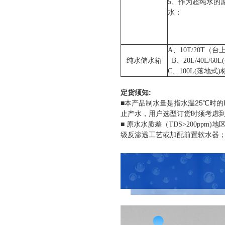
5
、作为超纯水的
；
水
A
、
10T/20T
（台
纯水储水箱
B
、
20L/40L/60L(
C
、
100L(
落地式
)
:
定货须知
■
25
本产品制水量是指水温
℃时的
止产水，用户选型订货时须考虑
■
原水
水质差（
TDS>200ppm)
地
级反渗透工艺或加配前置软水器