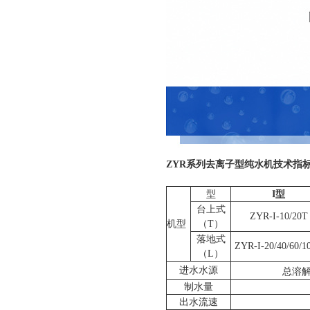
ZYR
系列去离子型纯水机技术指
型
I
型
台上式
ZYR-I-10/20
T
（
）
机型
T
落地式
ZYR-I-20/40/60/1
（
L
）
进水水源
总溶
制水量
出水流速