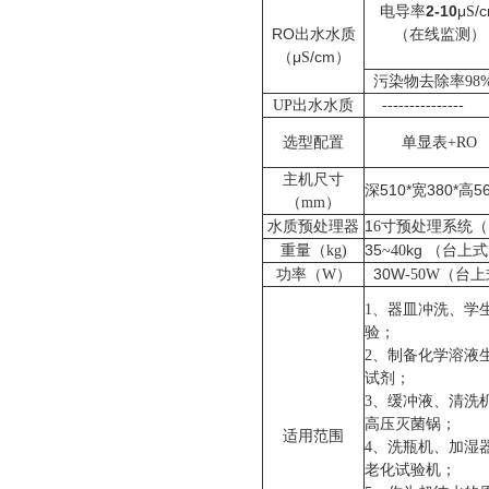
2-10
μ
/
电导率
S
RO
出水水质
（在线监测）
（μ
/cm）
S
污染物去除率
9
8
UP
出水水质
---------------
选型配置
单显表
+RO
主机尺寸
510*
380*高5
深
宽
（
mm
）
1
水质预处理器
6
寸
预处理系统
35
kg
重量
（
kg)
~40
（台上式
30W
（台
功率
（
W
）
-50W
1
、器皿冲洗、学
；
验
2
、
制备化学溶液
；
试剂
、清洗
3
、
缓冲液
高压灭菌锅；
适用范围
4
、洗瓶机、加湿
老化试验机；