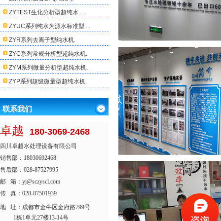
ZYTEST生化分析型超纯水....
ZYUC系列纯水为源水标准型....
ZYR系列去离子型纯水机.
ZYC系列常规分析型超纯水机.
ZYM系列微量分析型超纯水机.
ZYP系列超级微量型超纯水机.
联系我们
卓越
180-3069-2468
四川卓越水处理设备有限公司
销售部：18030692468
售后部：028-87527995
邮 箱：yj@sczyscl.com
传 真：028-87501939
地 址：
成都市金牛区金府路799号
1栋1单元27楼13-14号