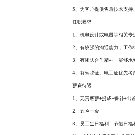
5
、为客户提供售后技术支持
任职要求：
1
、机电设计或电器等相关专
2
、有较强的沟通能力，工作
3
、有团队合作精神，能够承
4
、有驾驶证、电工证优先考
薪资待遇：
1
、无责底薪
+
提成
+
餐补
+
出
2
、五险一金
3
、员工生日福利、节假日福