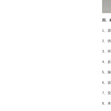
四、
1、原
2、供
3、环
4、
5、操
6、
7、
8、