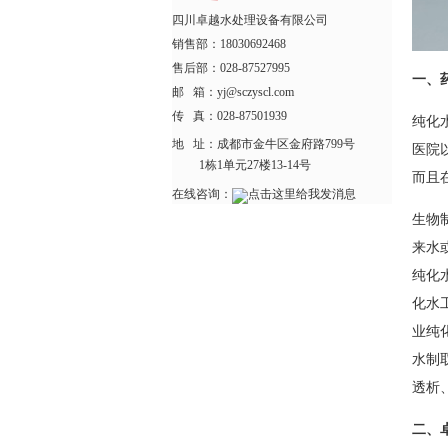
四川卓越水处理设备有限公司
销售部：18030692468
售后部：028-87527995
一、
邮 箱：yj@sczyscl.com
传 真：028-87501939
纯化
地 址：
成都市金牛区金府路799号
医院
1栋1单元27楼13-14号
而且
在线咨询：
生物
来水
纯化
化水
业纯
水制
透析
二、