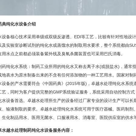
药典纯化水设备介绍
水设备核心技术采用单级或双级反渗透、EDI等工艺，比较有针对性地设
以及实验室诊断试剂的纯化水或蒸馏水的制取用水要求，整个系统都由SUS30
在用水点之前都必须装备紫外线及臭氧杀菌装置也可采用巴氏消毒。
制药纯化水系统：制药工业所用的纯化水又称去离子水(或脱盐水)，通常指
或地表水为原水制备出来的不含有任何添加物的一种工艺用水。国家对制
水设备的产水需要符合《中国药典》(2015年版)，卓越水处理纯化水系
工艺，同时为客户提供完整的GMP系统验证服务，系统采用自动控制方式
化水设备首选。卓越水处理所生产的设备经过厂家专业的设计生产可以长
取、输液制取的要求。卓越水处理纯化水系统可用于医疗器械、医药制剂
、生化制品用水、医用无菌水、口服液用水、消毒室、医院供应室的供水
卓水越水处理制药纯化水设备服务内容：