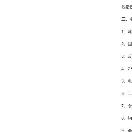
包括
三、
1、
2、
3、
4、ZB
5、电
6、工
7、食
8、钢
9、低