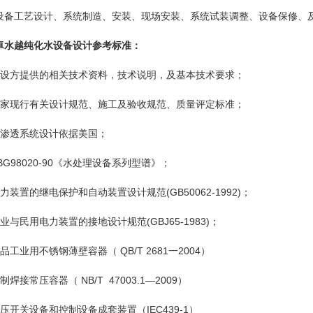
设备工艺设计、系统制造、安装、现场安装、系统试装调整、设备保修、
卓水越纯化水设备设计参考标准：
建设方提供的相关技术资料，技术说明，及基本技术要求；
国家现行有关设计规范、施工及验收规范、质量评定标准；
反渗透系统设计依据美国；
G98020-90《
水处理设备
系列型谱》；
力装置的继电保护和自动装置设计规范(GB50062-1992)；
业与民用电力装置的接地设计规范(GBJ65-1983)；
品工业用不锈钢薄壁容器（ QB/T 2681一2004）
制焊接常压容器（ NB/T 47003.1—2009）
压开关设备和控制设备成套装置（IEC439-1）