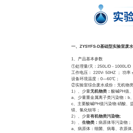
一、ZYSYFS-D基础型实验室
1、产品基本参数
①处理量/天：250L/D - 1000L/
工作电压： 220V- 50HZ ； 
设备环境温度：0—60℃；
②实验室综合废水成份：无机物
1）、少量
无机物类：
酸碱PH值
a、少量重金属离子类污染物：b
c、主要酸碱PH值污染物:硝酸
镁、氯化钡等；
2）、少量
有机物类污染物;
3）、
生物类：
病原体等污染物；
a、病原体：细菌、病毒、衣原体