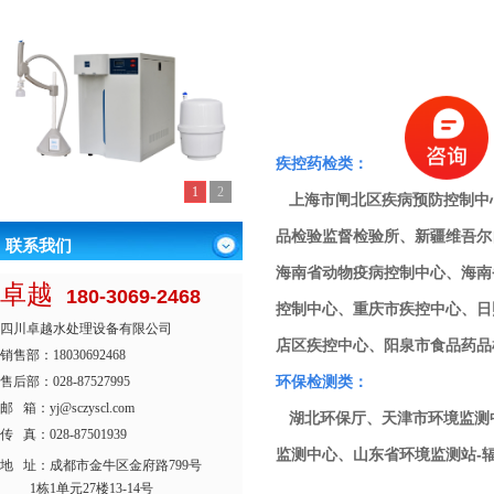
疾控药检类：
1
2
上海市闸北区疾病预防控制中心
品检验监督检验所、新疆维吾尔
联系我们
海南省动物疫病控制中心、海南
卓越
180-3069-2468
控制中心、重庆市疾控中心、日
四川卓越水处理设备有限公司
店区疾控中心、阳泉市食品药品
销售部：18030692468
环保检测类：
售后部：028-87527995
邮 箱：yj@sczyscl.com
湖北环保厅、天津市环境监测
传 真：028-87501939
监测中心、山东省环境监测站-
地 址：
成都市金牛区金府路799号
1栋1单元27楼13-14号
……