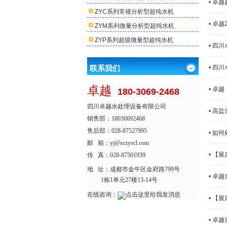
• 卓
ZYC系列常规分析型超纯水机
• 卓
ZYM系列微量分析型超纯水机
ZYP系列超级微量型超纯水机
• 四
联系我们
• 四
卓越
• 卓
180-3069-2468
四川卓越水处理设备有限公司
• 高
销售部：18030692468
售后部：028-87527995
• 如
邮 箱：yj@sczyscl.com
• 【
传 真：028-87501939
地 址：
成都市金牛区金府路799号
• 卓
1栋1单元27楼13-14号
在线咨询：
• 【
• 卓