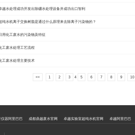
喜卓越水处理成功开发出除硼水处理设备并成功出口智利
越超纯水机离子交换树脂是通过什么原理来去除离子污染物的？
越日用化工废水的污染物及特征
用化工废水处理工艺流程
越化工废水处理主要技术
<<
1
2
3
4
5
6
7
8
9
10
普仪器阿里巴巴
成都鼎越废水官网
卓越实验室超纯水机官网
卓越阿里巴巴