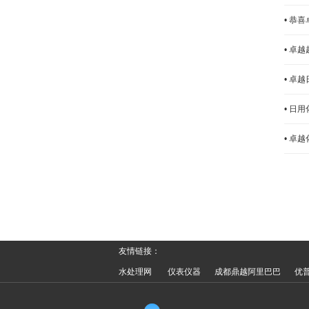
• 恭
• 卓
• 卓
• 日
• 卓
友情链接：
水处理网
仪表仪器
成都鼎越阿里巴巴
优