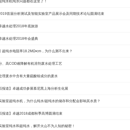
越超纯水机纯水问题都在这里了！
越2019首届分析测试及智能实验室产品展示会及同期技术论坛圆满结束
川卓越水处理2018年底旅游
川卓越水处理2018年会盛典
越丨超纯水电阻率18.2MΩ•cm，为什么测不出来？
盐分、高COD难降解有机溶剂废水处理工艺
何处理废水中含有大量硫酸铵成分的废水
展后报道】卓越成功参展慕尼黑上海分析生化展
越实验室超纯水机，为什么纯水/超纯水的储存和分配会影响其水质？
展后报道】卓越2018成都秋季高博圆满结束
越实验室纯水和超纯水，解开火山不为人知的秘密！